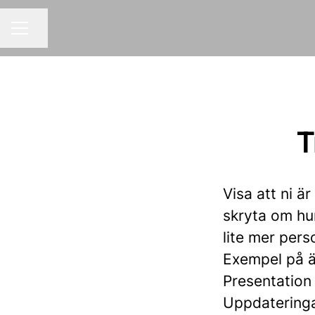
Dela sidan
Karriärmeny
T
Visa att ni ä
skryta om hu
lite mer perso
Exempel på 
Presentation
Uppdateringar