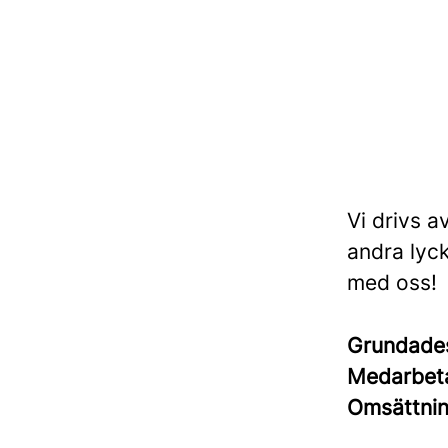
Vi drivs a
andra lyck
med oss!
Grundad
Medarbet
Omsättni