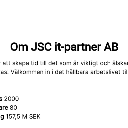
Om JSC it-partner AB
v att skapa tid till det som är viktigt och älska
as! Välkommen in i det hållbara arbetslivet t
es
2000
are
80
ng
157,5 M SEK