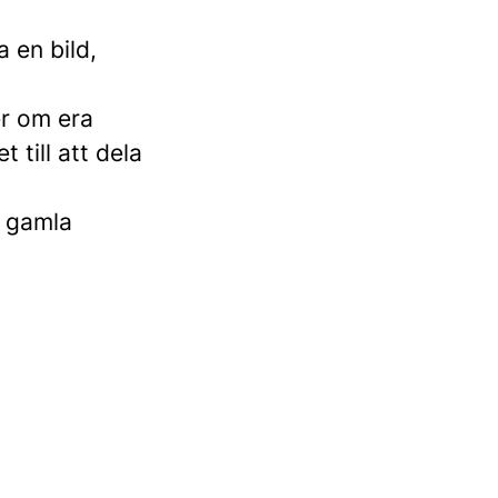
a en bild,
er om era
 till att dela
s gamla