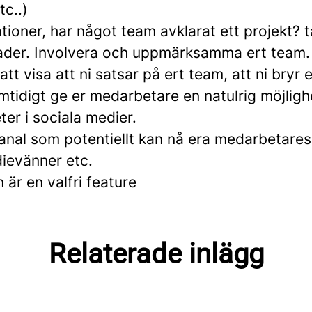
tc..)
tioner, har något team avklarat ett projekt? t
rader. Involvera och uppmärksamma ert team.
att visa att ni satsar på ert team, att ni bryr 
mtidigt ge er medarbetare en natulrig möjlighet
er i sociala medier.
kanal som potentiellt kan nå era medarbetare
dievänner etc.
är en valfri feature
Relaterade inlägg
legor