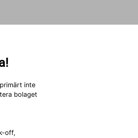
a!
 primärt inte
tera bolaget
k-off,