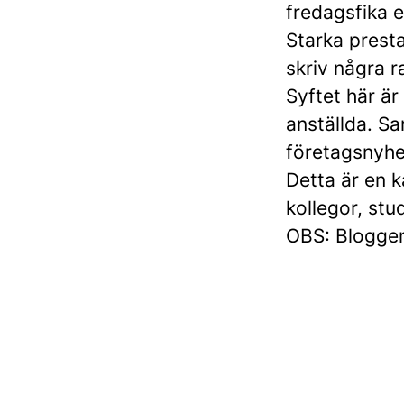
fredagsfika e
Starka presta
skriv några 
Syftet här är 
anställda. Sa
företagsnyhet
Detta är en 
kollegor, stu
OBS: Bloggen 
Sommaravslutning och nya kol