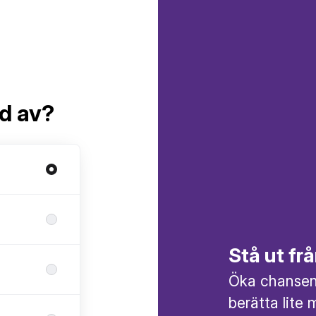
ad av?
Stå ut f
Öka chansen 
berätta lite 