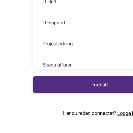
IT drift
IT-support
Projektledning
Skapa affärer
Fortsätt
Stödfunktioner
Telefoni
Har du redan connectat?
Logga 
Verksamhetsnära